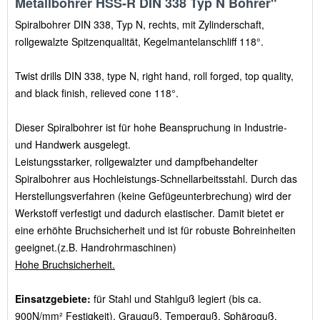
Metallbohrer HSS-R DIN 338 Typ N Bohrer"
Spiralbohrer DIN 338, Typ N, rechts, mit Zylinderschaft,
rollgewalzte Spitzenqualität, Kegelmantelanschliff 118°.
Twist drills DIN 338, type N, right hand, roll forged, top quality,
and black finish, relieved cone 118°.
Dieser Spiralbohrer ist für hohe Beanspruchung in Industrie-
und Handwerk ausgelegt.
Leistungsstarker, rollgewalzter und dampfbehandelter
Spiralbohrer aus Hochleistungs-Schnellarbeitsstahl. Durch das
Herstellungsverfahren (keine Gefügeunterbrechung) wird der
Werkstoff verfestigt und dadurch elastischer. Damit bietet er
eine erhöhte Bruchsicherheit und ist für robuste Bohreinheiten
geeignet.(z.B. Handrohrmaschinen)
Hohe Bruchsicherheit.
Einsatzgebiete:
für Stahl und Stahlguß legiert (bis ca.
900N/mm² Festigkeit), Grauguß, Temperguß, Sphäroguß,