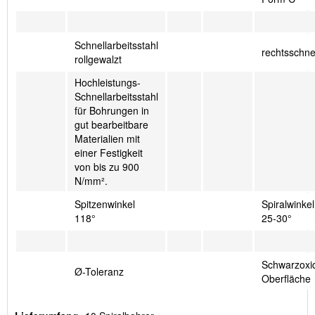
Schnellarbeitsstahl
rechtsschn
rollgewalzt
Hochleistungs-
Schnellarbeitsstahl
für Bohrungen in
gut bearbeitbare
Materialien mit
einer Festigkeit
von bis zu 900
N/mm².
Spitzenwinkel
Spiralwinkel
118°
25-30°
Schwarzoxid
Ø-Toleranz
Oberfläche