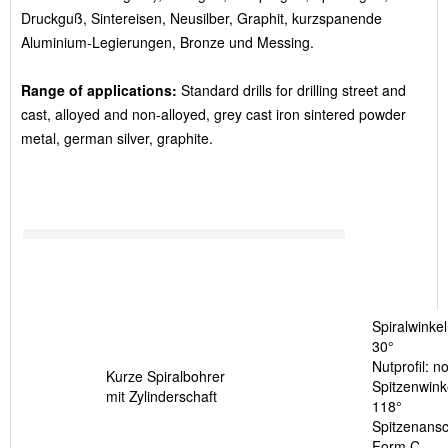
Druckguß, Sintereisen, Neusilber, Graphit, kurzspanende
Aluminium-Legierungen, Bronze und Messing.
Range of applications:
Standard drills for drilling street and
cast, alloyed and non-alloyed, grey cast iron sintered powder
metal, german silver, graphite.
Spiralwinkel
30°
Nutprofil: n
Kurze Spiralbohrer
Spitzenwink
mit Zylinderschaft
118°
Spitzenansch
Form C