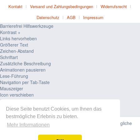
Kontakt
Versand und Zahlungsbedingungen
Widerrufsrecht
Datenschutz
AGB
Impressum
Barrierefrei Hilfswerkzeuge
Kontrast +
Links hervorheben
Größerer Text
Zeichen-Abstand
Schriftart
Zusätzliche Beschreibung
Animationen pausieren
Lese-Führung
Navigation per Tab-Taste
Mauszeiger
Icon verschieben
Seiten-Struktur
Zurücksetzen
Diese Seite benutzt Cookies, um Ihnen das
powered by
designverign
bestmögliche Erlebnis zu bieten.
Diese Website verwendet Cookies, um Ihnen die bestmögliche
Mehr Informationen
Funktionalität bieten zu können.