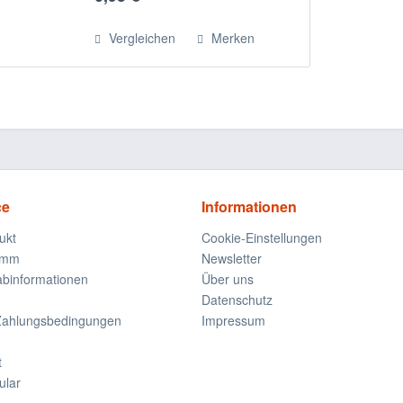
splitterfreie Bohrungen durch
Schulterschneiden. Ideal...
Vergleichen
Merken
ce
Informationen
ukt
Cookie-Einstellungen
amm
Newsletter
rabinformationen
Über uns
Datenschutz
Zahlungsbedingungen
Impressum
t
ular