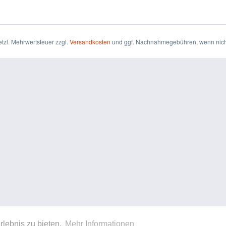
setzl. Mehrwertsteuer zzgl.
Versandkosten
und ggf. Nachnahmegebühren, wenn nich
rlebnis zu bieten.
Mehr Informationen