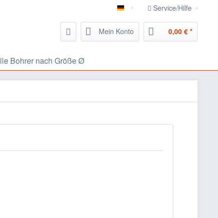
Service/Hilfe
826.eu Handwerker Portal
Mein Konto
0,00 € *
lle Bohrer nach Größe Ø