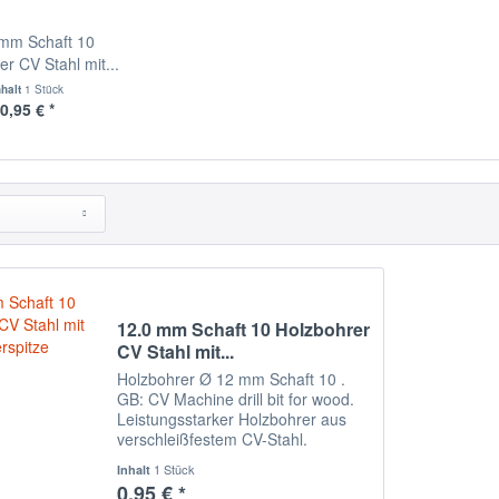
 mm Schaft 10
r CV Stahl mit...
nhalt
1 Stück
0,95 € *
12.0 mm Schaft 10 Holzbohrer
CV Stahl mit...
Holzbohrer Ø 12 mm Schaft 10 .
GB: CV Machine drill bit for wood.
Leistungsstarker Holzbohrer aus
verschleißfestem CV-Stahl.
Punktgenaues Bohren durch
1 Stück
Inhalt
Zentrierspitze. Exakte und
0,95 € *