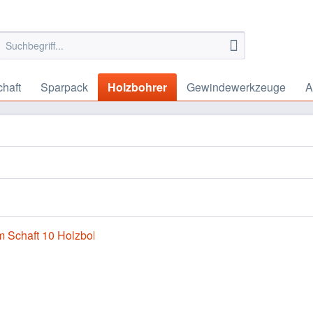
chaft
Sparpack
Holzbohrer
Gewindewerkzeuge
A