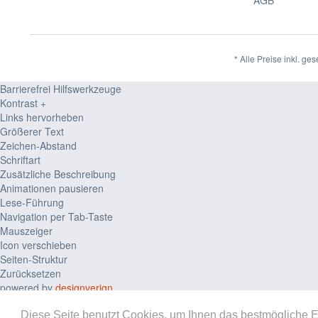
AGB
* Alle Preise inkl. ge
Barrierefrei Hilfswerkzeuge
Kontrast +
Links hervorheben
Größerer Text
Zeichen-Abstand
Schriftart
Zusätzliche Beschreibung
Animationen pausieren
Lese-Führung
Navigation per Tab-Taste
Mauszeiger
Icon verschieben
Seiten-Struktur
Zurücksetzen
powered by
designverign
Diese Seite benutzt Cookies, um Ihnen das bestmögliche E