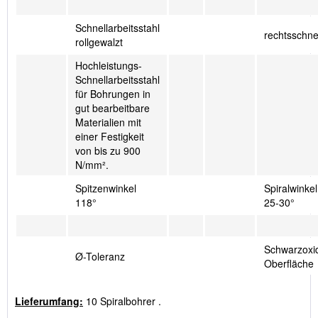
Schnellarbeitsstahl
rechtsschn
rollgewalzt
Hochleistungs-
Schnellarbeitsstahl
für Bohrungen in
gut bearbeitbare
Materialien mit
einer Festigkeit
von bis zu 900
N/mm².
Spitzenwinkel
Spiralwinkel
118°
25-30°
Schwarzoxid
Ø-Toleranz
Oberfläche
Lieferumfang:
10 Spiralbohrer .