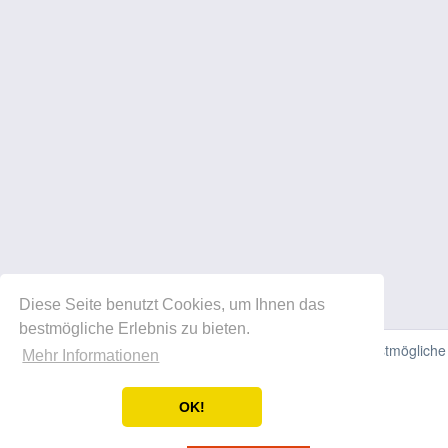
Diese Seite benutzt Cookies, um Ihnen das
bestmögliche Erlebnis zu bieten.
Diese Website verwendet Cookies, um Ihnen die bestmögliche
Mehr Informationen
Funktionalität bieten zu können.
OK!
Einverstanden