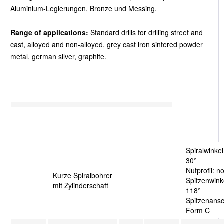
Aluminium-Legierungen, Bronze und Messing.
Range of applications:
Standard drills for drilling street and
cast, alloyed and non-alloyed, grey cast iron sintered powder
metal, german silver, graphite.
Spiralwinkel
30°
Nutprofil: n
Kurze Spiralbohrer
Spitzenwink
mit Zylinderschaft
118°
Spitzenansch
Form C