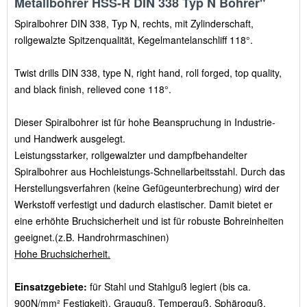
Metallbohrer HSS-R DIN 338 Typ N Bohrer"
Spiralbohrer DIN 338, Typ N, rechts, mit Zylinderschaft,
rollgewalzte Spitzenqualität, Kegelmantelanschliff 118°.
Twist drills DIN 338, type N, right hand, roll forged, top quality,
and black finish, relieved cone 118°.
Dieser Spiralbohrer ist für hohe Beanspruchung in Industrie-
und Handwerk ausgelegt.
Leistungsstarker, rollgewalzter und dampfbehandelter
Spiralbohrer aus Hochleistungs-Schnellarbeitsstahl. Durch das
Herstellungsverfahren (keine Gefügeunterbrechung) wird der
Werkstoff verfestigt und dadurch elastischer. Damit bietet er
eine erhöhte Bruchsicherheit und ist für robuste Bohreinheiten
geeignet.(z.B. Handrohrmaschinen)
Hohe Bruchsicherheit.
Einsatzgebiete:
für Stahl und Stahlguß legiert (bis ca.
900N/mm² Festigkeit), Grauguß, Temperguß, Sphäroguß,