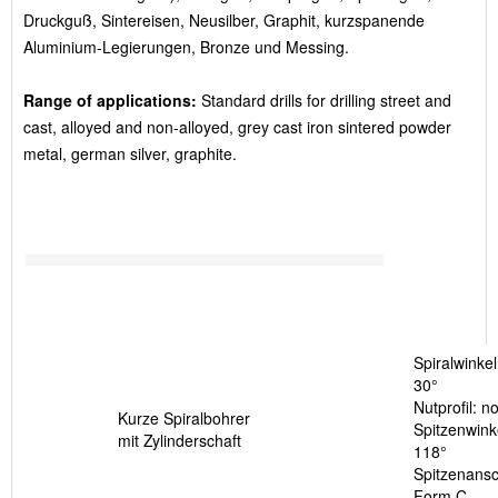
Druckguß, Sintereisen, Neusilber, Graphit, kurzspanende
Aluminium-Legierungen, Bronze und Messing.
Range of applications:
Standard drills for drilling street and
cast, alloyed and non-alloyed, grey cast iron sintered powder
metal, german silver, graphite.
Spiralwinkel
30°
Nutprofil: n
Kurze Spiralbohrer
Spitzenwink
mit Zylinderschaft
118°
Spitzenansch
Form C