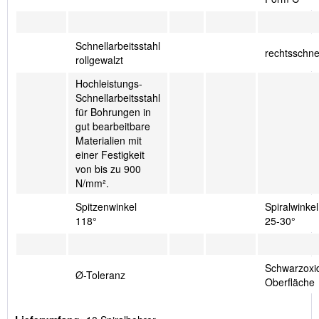
Schnellarbeitsstahl
rechtsschn
rollgewalzt
Hochleistungs-
Schnellarbeitsstahl
für Bohrungen in
gut bearbeitbare
Materialien mit
einer Festigkeit
von bis zu 900
N/mm².
Spitzenwinkel
Spiralwinkel
118°
25-30°
Schwarzoxid
Ø-Toleranz
Oberfläche