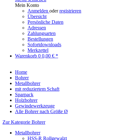
Mein Konto
Anmelden
oder
registrieren
Übersicht
Persönliche Daten
Adressen
Zahlungsarten
Bestellungen
Sofortdownloads
Merkzettel
Warenkorb
0
0,00 € *
Home
Bohrer
Metallbohrer
mit reduziertem Schaft
Sparpack
Holzbohrer
Gewindewerkzeuge
Alle Bohrer nach Größe Ø
Zur Kategorie Bohrer
Metallbohrer
HSS-R Rollgewalzt