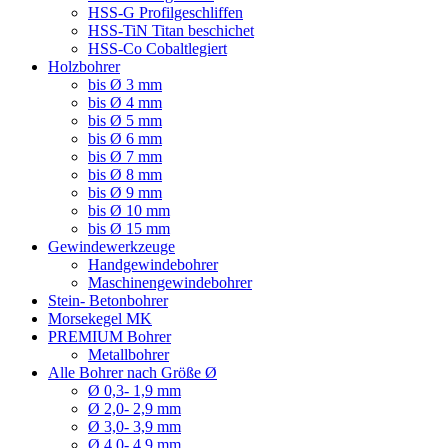
HSS-G Profilgeschliffen
HSS-TiN Titan beschichet
HSS-Co Cobaltlegiert
Holzbohrer
bis Ø 3 mm
bis Ø 4 mm
bis Ø 5 mm
bis Ø 6 mm
bis Ø 7 mm
bis Ø 8 mm
bis Ø 9 mm
bis Ø 10 mm
bis Ø 15 mm
Gewindewerkzeuge
Handgewindebohrer
Maschinengewindebohrer
Stein- Betonbohrer
Morsekegel MK
PREMIUM Bohrer
Metallbohrer
Alle Bohrer nach Größe Ø
Ø 0,3- 1,9 mm
Ø 2,0- 2,9 mm
Ø 3,0- 3,9 mm
Ø 4,0- 4,9 mm