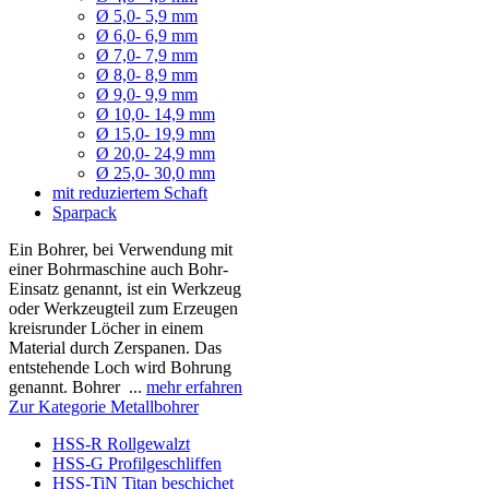
Ø 5,0- 5,9 mm
Ø 6,0- 6,9 mm
Ø 7,0- 7,9 mm
Ø 8,0- 8,9 mm
Ø 9,0- 9,9 mm
Ø 10,0- 14,9 mm
Ø 15,0- 19,9 mm
Ø 20,0- 24,9 mm
Ø 25,0- 30,0 mm
mit reduziertem Schaft
Sparpack
Ein Bohrer, bei Verwendung mit
einer Bohrmaschine auch Bohr-
Einsatz genannt, ist ein Werkzeug
oder Werkzeugteil zum Erzeugen
kreisrunder Löcher in einem
Material durch Zerspanen. Das
entstehende Loch wird Bohrung
genannt. Bohrer ...
mehr erfahren
Zur Kategorie Metallbohrer
HSS-R Rollgewalzt
HSS-G Profilgeschliffen
HSS-TiN Titan beschichet