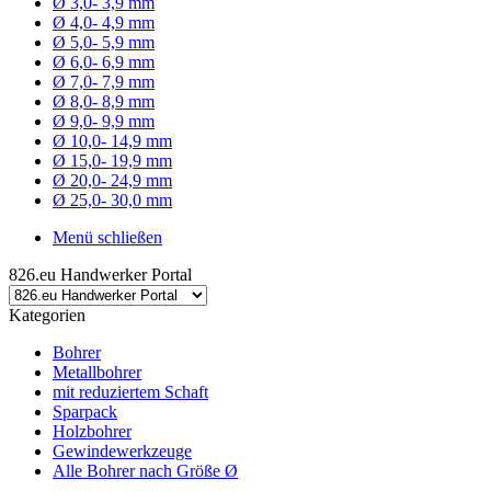
Ø 3,0- 3,9 mm
Ø 4,0- 4,9 mm
Ø 5,0- 5,9 mm
Ø 6,0- 6,9 mm
Ø 7,0- 7,9 mm
Ø 8,0- 8,9 mm
Ø 9,0- 9,9 mm
Ø 10,0- 14,9 mm
Ø 15,0- 19,9 mm
Ø 20,0- 24,9 mm
Ø 25,0- 30,0 mm
Menü schließen
826.eu Handwerker Portal
Kategorien
Bohrer
Metallbohrer
mit reduziertem Schaft
Sparpack
Holzbohrer
Gewindewerkzeuge
Alle Bohrer nach Größe Ø