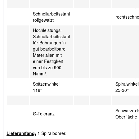
Schnellarbeitsstahl
rechtsschn
rollgewalzt
Hochleistungs-
Schnellarbeitsstahl
für Bohrungen in
gut bearbeitbare
Materialien mit
einer Festigkeit
von bis zu 900
N/mm².
Spitzenwinkel
Spiralwinkel
118°
25-30°
Schwarzoxid
Ø-Toleranz
Oberfläche
Lieferumfang:
1 Spiralbohrer.