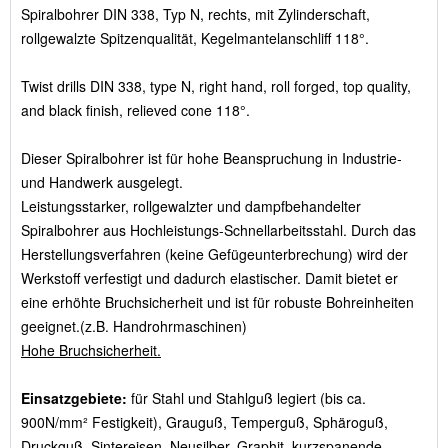
Spiralbohrer DIN 338, Typ N, rechts, mit Zylinderschaft,
rollgewalzte Spitzenqualität, Kegelmantelanschliff 118°.
Twist drills DIN 338, type N, right hand, roll forged, top quality,
and black finish, relieved cone 118°.
Dieser Spiralbohrer ist für hohe Beanspruchung in Industrie-
und Handwerk ausgelegt.
Leistungsstarker, rollgewalzter und dampfbehandelter
Spiralbohrer aus Hochleistungs-Schnellarbeitsstahl. Durch das
Herstellungsverfahren (keine Gefügeunterbrechung) wird der
Werkstoff verfestigt und dadurch elastischer. Damit bietet er
eine erhöhte Bruchsicherheit und ist für robuste Bohreinheiten
geeignet.(z.B. Handrohrmaschinen)
Hohe Bruchsicherheit.
Einsatzgebiete:
für Stahl und Stahlguß legiert (bis ca.
900N/mm² Festigkeit), Grauguß, Temperguß, Sphäroguß,
Druckguß, Sintereisen, Neusilber, Graphit, kurzspanende