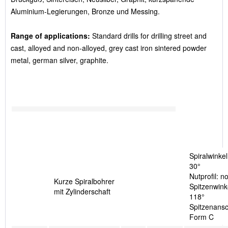
Aluminium-Legierungen, Bronze und Messing.
Range of applications:
Standard drills for drilling street and
cast, alloyed and non-alloyed, grey cast iron sintered powder
metal, german silver, graphite.
Spiralwinkel
30°
Nutprofil: n
Kurze Spiralbohrer
Spitzenwink
mit Zylinderschaft
118°
Spitzenansch
Form C