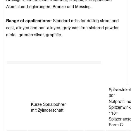
Aluminium-Legierungen, Bronze und Messing.
Range of applications:
Standard drills for drilling street and
cast, alloyed and non-alloyed, grey cast iron sintered powder
metal, german silver, graphite.
Spiralwinkel
30°
Nutprofil: n
Kurze Spiralbohrer
Spitzenwink
mit Zylinderschaft
118°
Spitzenansch
Form C