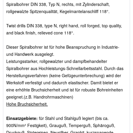
Spiralbohrer DIN 338, Typ N, rechts, mit Zylinderschaft,
rollgewalzte Spitzenqualität, Kegelmantelanschliff 118°.
Twist drills DIN 338, type N, right hand, roll forged, top quality,
and black finish, relieved cone 118°.
Dieser Spiralbohrer ist für hohe Beanspruchung in Industrie-
und Handwerk ausgelegt.
Leistungsstarker, rollgewalzter und dampfbehandelter
Spiralbohrer aus Hochleistungs-Schnellarbeitsstahl. Durch das
Herstellungsverfahren (keine Gefügeunterbrechung) wird der
Werkstoff verfestigt und dadurch elastischer. Damit bietet er
eine erhöhte Bruchsicherheit und ist für robuste Bohreinheiten
geeignet.(z.B. Handrohrmaschinen)
Hohe Bruchsicherheit.
Einsatzgebiete:
für Stahl und Stahlguß legiert (bis ca.
900N/mm² Festigkeit), Grauguß, Temperguß, Sphäroguß,
Druckguß, Sintereisen, Neusilber, Graphit, kurzspanende