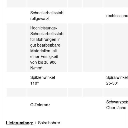
Schnellarbeitsstahl
rechtsschn
rollgewalzt
Hochleistungs-
Schnellarbeitsstahl
für Bohrungen in
gut bearbeitbare
Materialien mit
einer Festigkeit
von bis zu 900
N/mm².
Spitzenwinkel
Spiralwinkel
118°
25-30°
Schwarzoxid
Ø-Toleranz
Oberfläche
Lieferumfang:
1 Spiralbohrer.