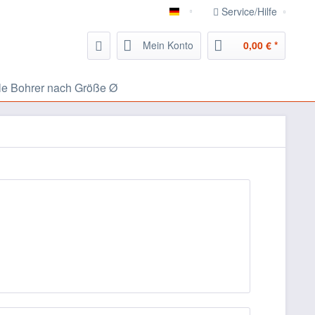
Service/Hilfe
826.eu Handwerker Portal
Mein Konto
0,00 € *
le Bohrer nach Größe Ø