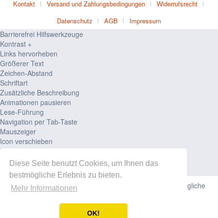
Kontakt
Versand und Zahlungsbedingungen
Widerrufsrecht
Datenschutz
AGB
Impressum
Barrierefrei Hilfswerkzeuge
Kontrast +
Links hervorheben
Größerer Text
Zeichen-Abstand
Schriftart
Zusätzliche Beschreibung
Animationen pausieren
Lese-Führung
Navigation per Tab-Taste
Mauszeiger
Icon verschieben
Seiten-Struktur
Zurücksetzen
Diese Seite benutzt Cookies, um Ihnen das
powered by
designverign
bestmögliche Erlebnis zu bieten.
Diese Website verwendet Cookies, um Ihnen die bestmögliche
Mehr Informationen
Funktionalität bieten zu können.
OK!