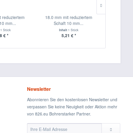
t reduziertem
18.0 mm mit reduziertem
16.5 mm m
 10 mm...
Schaft 10 mm...
Schaf
t
1 Stück
Inhalt
1 Stück
Inha
8 € *
5,21 € *
4,
Newsletter
Abonnieren Sie den kostenlosen Newsletter und
verpassen Sie keine Neuigkeit oder Aktion mehr
von 826.eu Bohrerstarker Partner.