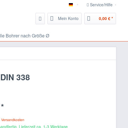
Service/Hilfe
826.eu Handwerker Portal
Mein Konto
0,00 € *
lle Bohrer nach Größe Ø
 DIN 338
 *
. Versandkosten
andfertig, Lieferzeit ca. 1-3 Werktage