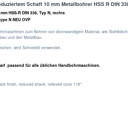
eduziertem Schaft 10 mm Metallbohrer HSS R DIN 33
0 mm HSS-R DIN 338, Typ N, rechts
 type N NEU OVP
ohrmaschinen zum Bohren von dünnwandigem Material, wie Stahlblech
ebau und den Metallbau.
eichen, wird Schneidöl verwendet.
harf passend für alle üblichen Handbohrmaschinen.
black finish, reduced shank, relieved cone 118°.