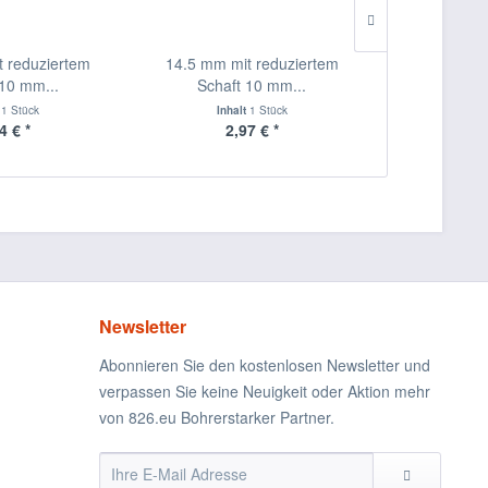
t reduziertem
14.5 mm mit reduziertem
6.4 mm Met
 10 mm...
Schaft 10 mm...
DIN 338 
t
1 Stück
Inhalt
1 Stück
Inha
4 € *
2,97 € *
0,
Newsletter
Abonnieren Sie den kostenlosen Newsletter und
verpassen Sie keine Neuigkeit oder Aktion mehr
von 826.eu Bohrerstarker Partner.