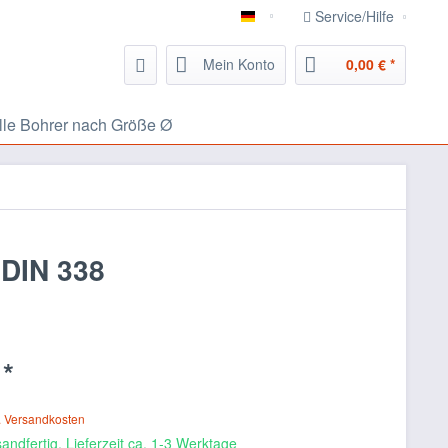
Service/Hilfe
826.eu Handwerker Portal
Mein Konto
0,00 € *
lle Bohrer nach Größe Ø
 DIN 338
 *
. Versandkosten
andfertig, Lieferzeit ca. 1-3 Werktage