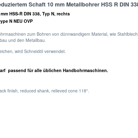
eduziertem Schaft 10 mm Metallbohrer HSS R DIN 33
0 mm HSS-R DIN 338, Typ N, rechts
 type N NEU OVP
ohrmaschinen zum Bohren von dünnwandigem Material, wie Stahlblech
ebau und den Metallbau.
eichen, wird Schneidöl verwendet.
harf passend für alle üblichen Handbohrmaschinen.
black finish, reduced shank, relieved cone 118°.