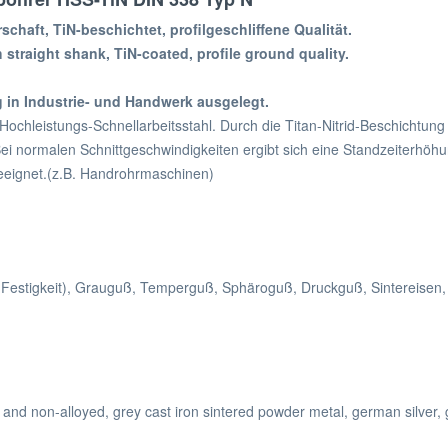
rschaft, TiN-beschichtet, profilgeschliffene Qualität.
h straight shank, TiN-coated, profile ground quality.
g in Industrie- und Handwerk ausgelegt.
 Hochleistungs-Schnellarbeitsstahl. Durch die Titan-Nitrid-Beschichtun
i normalen Schnittgeschwindigkeiten ergibt sich eine Standzeiterhöhun
geeignet.(z.B. Handrohrmaschinen)
m² Festigkeit), Grauguß, Temperguß, Sphäroguß, Druckguß, Sintereisen,
yed and non-alloyed, grey cast iron sintered powder metal, german silver, 