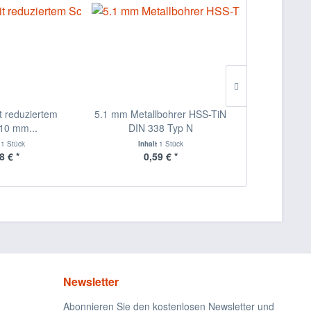
t reduziertem
5.1 mm Metallbohrer HSS-TiN
4.2 mm Meta
 10 mm...
DIN 338 Typ N
DIN 
t
1 Stück
Inhalt
1 Stück
Inha
8 € *
0,59 € *
0,
Newsletter
Abonnieren Sie den kostenlosen Newsletter und