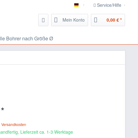
Service/Hilfe
826.eu Handwerker Portal
Mein Konto
0,00 € *
lle Bohrer nach Größe Ø
 *
. Versandkosten
andfertig, Lieferzeit ca. 1-3 Werktage