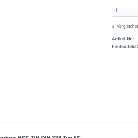
Vergleiche
Artikel-Nr.:
Freitextfeld 
bohrer HSS-TiN DIN 338 Typ N"