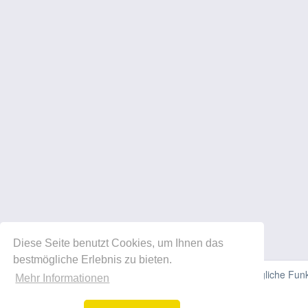
Diese Seite benutzt Cookies, um Ihnen das
bestmögliche Erlebnis zu bieten.
Diese Website verwendet Cookies, um Ihnen die bestmögliche Funkti
Mehr Informationen
können.