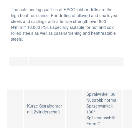
The outstanding qualities of HSCO jobber drills are the
hign heat resistance. For drilling of alloyed and unalloyed
steels and castings with a tensile strength over 800
N/mm²/116.000 PSI. Especially siutable for hot and cold
rolled steels as well as casehardening and heattreatable
steels.
Spiralwinkel: 36°
Nutprofil: normal
Kurze Spiralbohrer
Spitzenwinkel:
mit Zylinderschaft
130°
Spitzenanschliff:
Form C