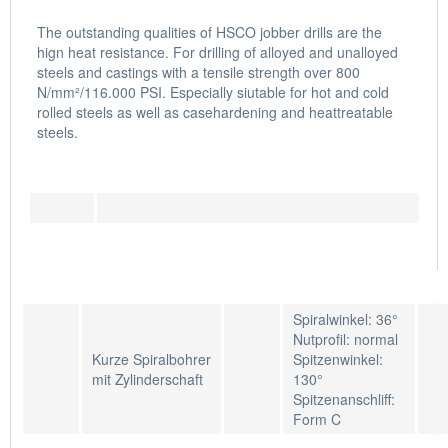
The outstanding qualities of HSCO jobber drills are the
hign heat resistance. For drilling of alloyed and unalloyed
steels and castings with a tensile strength over 800
N/mm²/116.000 PSI. Especially siutable for hot and cold
rolled steels as well as casehardening and heattreatable
steels.
Spiralwinkel: 36°
Nutprofil: normal
Kurze Spiralbohrer
Spitzenwinkel:
mit Zylinderschaft
130°
Spitzenanschliff:
Form C