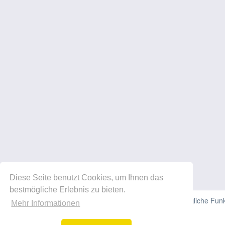
Diese Seite benutzt Cookies, um Ihnen das
bestmögliche Erlebnis zu bieten.
Diese Website verwendet Cookies, um Ihnen die bestmögliche Funkti
Mehr Informationen
können.