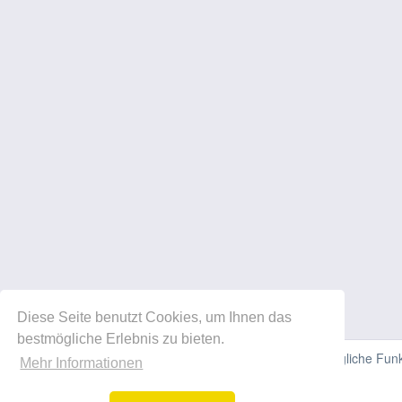
Diese Seite benutzt Cookies, um Ihnen das
bestmögliche Erlebnis zu bieten.
Diese Website verwendet Cookies, um Ihnen die bestmögliche Funkti
Mehr Informationen
können.