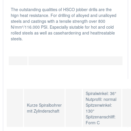
The outstanding qualities of HSCO jobber drills are the
hign heat resistance. For drilling of alloyed and unalloyed
steels and castings with a tensile strength over 800
N/mm²/116.000 PSI. Especially siutable for hot and cold
rolled steels as well as casehardening and heattreatable
steels.
Spiralwinkel: 36°
Nutprofil: normal
Kurze Spiralbohrer
Spitzenwinkel:
mit Zylinderschaft
130°
Spitzenanschliff:
Form C