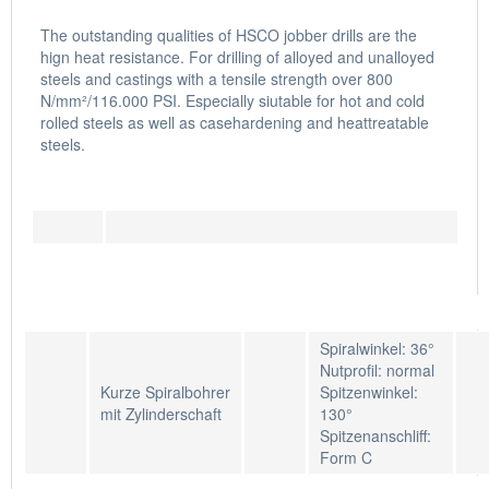
The outstanding qualities of HSCO jobber drills are the
hign heat resistance. For drilling of alloyed and unalloyed
steels and castings with a tensile strength over 800
N/mm²/116.000 PSI. Especially siutable for hot and cold
rolled steels as well as casehardening and heattreatable
steels.
Spiralwinkel: 36°
Nutprofil: normal
Kurze Spiralbohrer
Spitzenwinkel:
mit Zylinderschaft
130°
Spitzenanschliff:
Form C