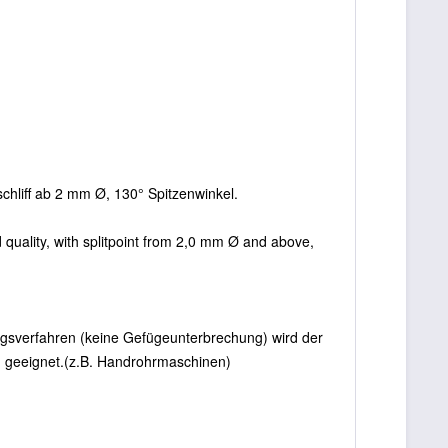
anschliff ab 2 mm Ø, 130° Spitzenwinkel.
nd quality, with splitpoint from 2,0 mm Ø and above,
lungsverfahren (keine Gefügeunterbrechung) wird der
ten geeignet.(z.B. Handrohrmaschinen)