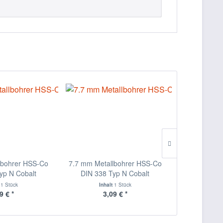
lbohrer HSS-Co
7.7 mm Metallbohrer HSS-Co
7.6 mm Meta
yp N Cobalt
DIN 338 Typ N Cobalt
DIN 338 
t
1 Stück
Inhalt
1 Stück
Inha
9 € *
3,09 € *
3,