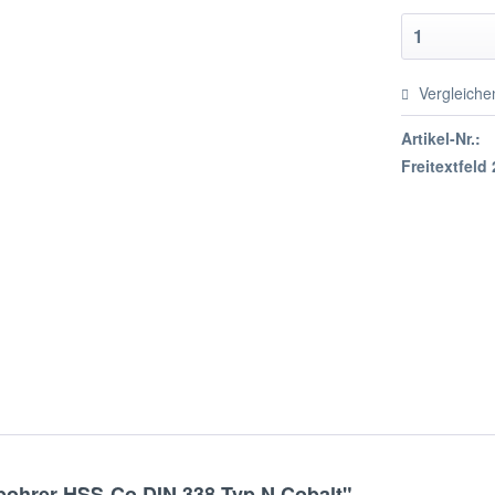
Vergleiche
Artikel-Nr.:
Freitextfeld 
bohrer HSS-Co DIN 338 Typ N Cobalt"