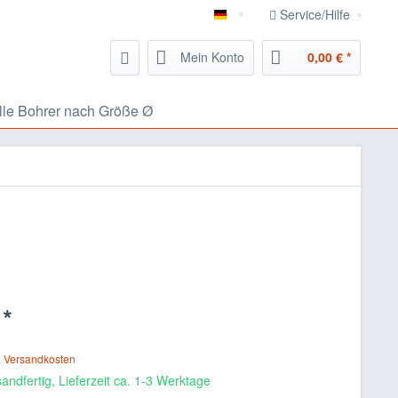
Service/Hilfe
826.eu Handwerker Portal
Mein Konto
0,00 € *
lle Bohrer nach Größe Ø
 *
. Versandkosten
andfertig, Lieferzeit ca. 1-3 Werktage