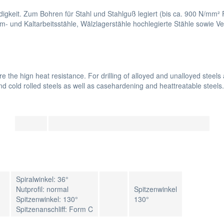
gkeit. Zum Bohren für Stahl und Stahlguß legiert (bis ca. 900 N/mm² F
 und Kaltarbeitsstähle, Wälzlagerstähle hochlegierte Stähle sowie Ve
e the hign heat resistance. For drilling of alloyed and unalloyed steels
nd cold rolled steels as well as casehardening and heattreatable steels.
Spiralwinkel: 36°
Nutprofil: normal
Spitzenwinkel
Spitzenwinkel: 130°
130°
Spitzenanschliff: Form C