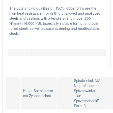
The outstanding qualities of HSCO jobber drills are the
hign heat resistance. For drilling of alloyed and unalloyed
steels and castings with a tensile strength over 800
N/mm²/116.000 PSI. Especially siutable for hot and cold
rolled steels as well as casehardening and heattreatable
steels.
Spiralwinkel: 36°
Nutprofil: normal
Kurze Spiralbohrer
Spitzenwinkel:
mit Zylinderschaft
130°
Spitzenanschliff:
Form C