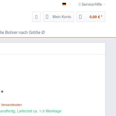
Service/Hilfe
826.eu Handwerker Portal
Mein Konto
0,00 € *
lle Bohrer nach Größe Ø
 *
. Versandkosten
andfertig, Lieferzeit ca. 1-3 Werktage