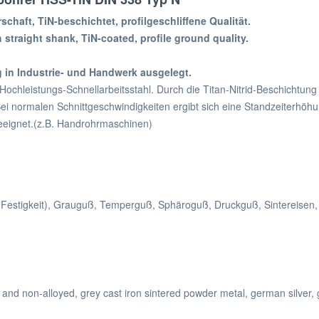
rschaft, TiN-beschichtet, profilgeschliffene Qualität.
h straight shank, TiN-coated, profile ground quality.
g in Industrie- und Handwerk ausgelegt.
 Hochleistungs-Schnellarbeitsstahl. Durch die Titan-Nitrid-Beschichtun
i normalen Schnittgeschwindigkeiten ergibt sich eine Standzeiterhöhun
geeignet.(z.B. Handrohrmaschinen)
m² Festigkeit), Grauguß, Temperguß, Sphäroguß, Druckguß, Sintereisen,
yed and non-alloyed, grey cast iron sintered powder metal, german silver, 