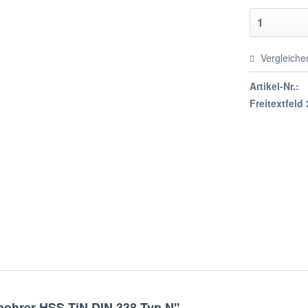
Vergleiche
Artikel-Nr.:
Freitextfeld 
bohrer HSS-TiN DIN 338 Typ N"