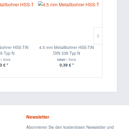
lbohrer HSS-TiN
4.5 mm Metallbohrer HSS-TiN
2.5 mm Meta
38 Typ N
DIN 338 Typ N
DIN 
t
1 Stück
Inhalt
1 Stück
Inha
3 € *
0,39 € *
0,
Newsletter
Abonnieren Sie den kostenlosen Newsletter und