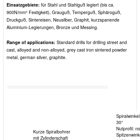
Einsatzgebiete:
für Stahl und Stahlguß legiert (bis ca.
900N/mm² Festigkeit), Grauguß, Temperguß, Sphäroguß,
Druckguß, Sintereisen, Neusilber, Graphit, kurzspanende
Aluminium-Legierungen, Bronze und Messing.
Range of applications:
Standard drills for drilling street and
cast, alloyed and non-alloyed, grey cast iron sintered powder
metal, german silver, graphite.
Spiralwinkel
30°
Nutprofil: n
Kurze Spiralbohrer
Spitzenwink
mit Zylinderschaft