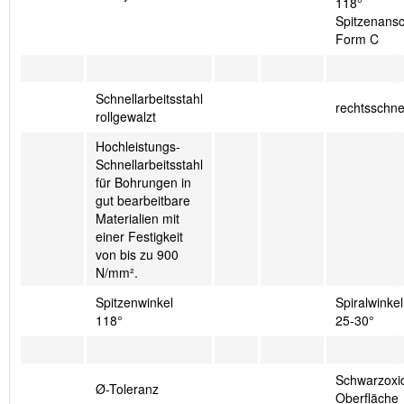
118°
Spitzenansch
Form C
Schnellarbeitsstahl
rechtsschn
rollgewalzt
Hochleistungs-
Schnellarbeitsstahl
für Bohrungen in
gut bearbeitbare
Materialien mit
einer Festigkeit
von bis zu 900
N/mm².
Spitzenwinkel
Spiralwinkel
118°
25-30°
Schwarzoxid
Ø-Toleranz
Oberfläche