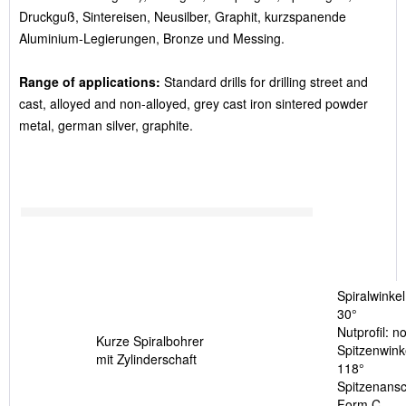
Druckguß, Sintereisen, Neusilber, Graphit, kurzspanende
Aluminium-Legierungen, Bronze und Messing.
Range of applications:
Standard drills for drilling street and
cast, alloyed and non-alloyed, grey cast iron sintered powder
metal, german silver, graphite.
Spiralwinkel
30°
Nutprofil: n
Kurze Spiralbohrer
Spitzenwink
mit Zylinderschaft
118°
Spitzenansch
Form C