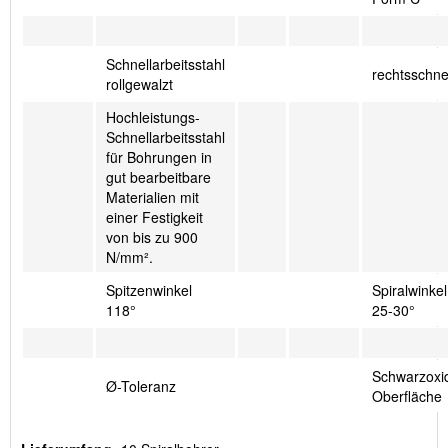
Schnellarbeitsstahl
rechtsschn
rollgewalzt
Hochleistungs-
Schnellarbeitsstahl
für Bohrungen in
gut bearbeitbare
Materialien mit
einer Festigkeit
von bis zu 900
N/mm².
Spitzenwinkel
Spiralwinkel
118°
25-30°
Schwarzoxid
Ø-Toleranz
Oberfläche