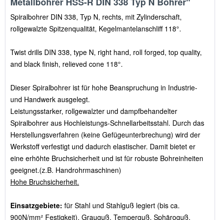
Metallbohrer HSS-R DIN 338 Typ N Bohrer"
Spiralbohrer DIN 338, Typ N, rechts, mit Zylinderschaft,
rollgewalzte Spitzenqualität, Kegelmantelanschliff 118°.
Twist drills DIN 338, type N, right hand, roll forged, top quality,
and black finish, relieved cone 118°.
Dieser Spiralbohrer ist für hohe Beanspruchung in Industrie-
und Handwerk ausgelegt.
Leistungsstarker, rollgewalzter und dampfbehandelter
Spiralbohrer aus Hochleistungs-Schnellarbeitsstahl. Durch das
Herstellungsverfahren (keine Gefügeunterbrechung) wird der
Werkstoff verfestigt und dadurch elastischer. Damit bietet er
eine erhöhte Bruchsicherheit und ist für robuste Bohreinheiten
geeignet.(z.B. Handrohrmaschinen)
Hohe Bruchsicherheit.
Einsatzgebiete:
für Stahl und Stahlguß legiert (bis ca.
900N/mm² Festigkeit), Grauguß, Temperguß, Sphäroguß,