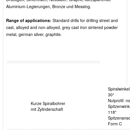
Aluminium-Legierungen, Bronze und Messing.
Range of applications:
Standard drills for drilling street and
cast, alloyed and non-alloyed, grey cast iron sintered powder
metal, german silver, graphite.
Spiralwinkel
30°
Nutprofil: n
Kurze Spiralbohrer
Spitzenwink
mit Zylinderschaft
118°
Spitzenansch
Form C