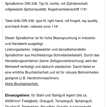
Spiralbohrer DIN 338, Typ N, rechts, mit Zylinderschaft,
rollgewalzte Spitzenqualität, Kegelmantelanschliff 118°.
Twist drills DIN 338, type N, right hand, roll forged, top quality,
and black finish, relieved cone 118°.
Dieser Spiralbohrer ist für hohe Beanspruchung in Industrie-
und Handwerk ausgelegt.
Leistungsstarker, rollgewalzter und dampfbehandelter
Spiralbohrer aus Hochleistungs-Schnellarbeitsstahl. Durch das
Herstellungsverfahren (keine Gefügeunterbrechung) wird der
Werkstoff verfestigt und dadurch elastischer. Damit bietet er
eine erhöhte Bruchsicherheit und ist für robuste Bohreinheiten
geeignet.(z.B. Handrohrmaschinen)
Hohe Bruchsicherheit.
Einsatzgebiete:
für Stahl und Stahlguß legiert (bis ca.
900N/mm² Festigkeit), Grauguß, Temperguß, Sphäroguß,
Druckguß, Sintereisen, Neusilber, Graphit, kurzspanende