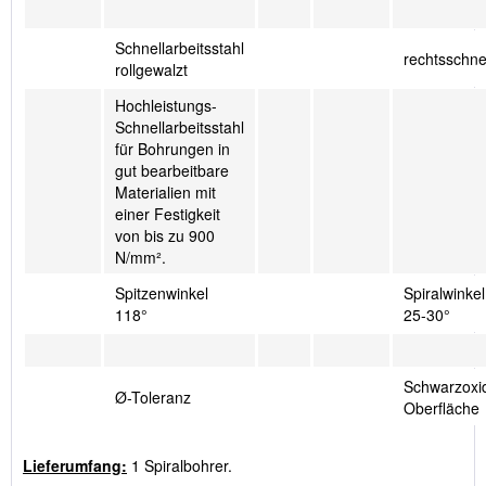
Schnellarbeitsstahl
rechtsschn
rollgewalzt
Hochleistungs-
Schnellarbeitsstahl
für Bohrungen in
gut bearbeitbare
Materialien mit
einer Festigkeit
von bis zu 900
N/mm².
Spitzenwinkel
Spiralwinkel
118°
25-30°
Schwarzoxid
Ø-Toleranz
Oberfläche
Lieferumfang:
1 Spiralbohrer.