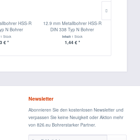
llbohrer HSS-R
12.9 mm Metallbohrer HSS-R
12.8 mm Met
yp N Bohrer
DIN 338 Typ N Bohrer
DIN 338 
t
1 Stück
Inhalt
1 Stück
Inha
3 € *
1,44 € *
1,
Newsletter
Abonnieren Sie den kostenlosen Newsletter und
verpassen Sie keine Neuigkeit oder Aktion mehr
von 826.eu Bohrerstarker Partner.