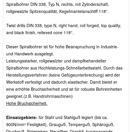
Spiralbohrer DIN 338, Typ N, rechts, mit Zylinderschaft,
rollgewalzte Spitzenqualität, Kegelmantelanschliff 118°.
Twist drills DIN 338, type N, right hand, roll forged, top quality,
and black finish, relieved cone 118°.
Dieser Spiralbohrer ist für hohe Beanspruchung in Industrie-
und Handwerk ausgelegt.
Leistungsstarker, rollgewalzter und dampfbehandelter
Spiralbohrer aus Hochleistungs-Schnellarbeitsstahl. Durch das
Herstellungsverfahren (keine Gefügeunterbrechung) wird der
Werkstoff verfestigt und dadurch elastischer. Damit bietet er
eine erhöhte Bruchsicherheit und ist für robuste Bohreinheiten
geeignet.(z.B. Handrohrmaschinen)
Hohe Bruchsicherheit.
Einsatzgebiete:
für Stahl und Stahlguß legiert (bis ca.
900N/mm² Festigkeit), Grauguß, Temperguß, Sphäroguß,
Druckguß, Sintereisen, Neusilber, Graphit, kurzspanende