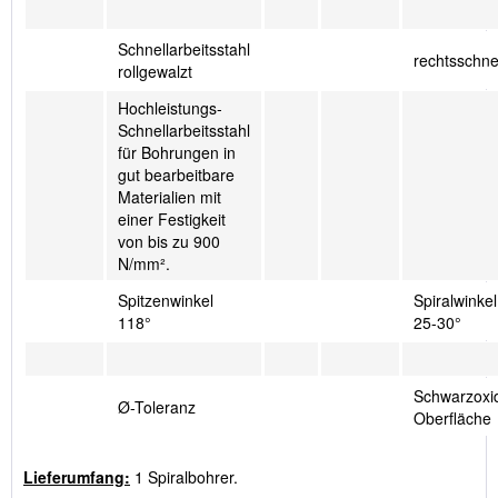
Schnellarbeitsstahl
rechtsschn
rollgewalzt
Hochleistungs-
Schnellarbeitsstahl
für Bohrungen in
gut bearbeitbare
Materialien mit
einer Festigkeit
von bis zu 900
N/mm².
Spitzenwinkel
Spiralwinkel
118°
25-30°
Schwarzoxid
Ø-Toleranz
Oberfläche
Lieferumfang:
1 Spiralbohrer.