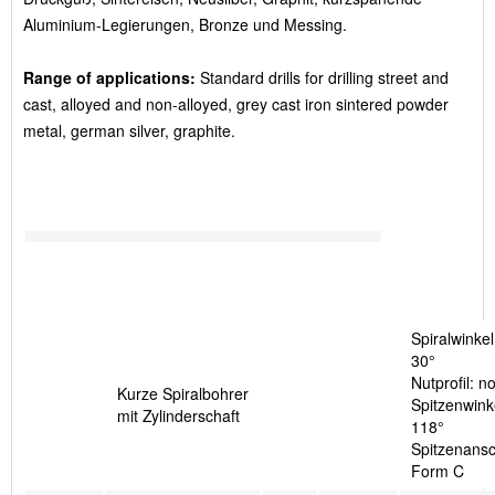
Aluminium-Legierungen, Bronze und Messing.
Range of applications:
Standard drills for drilling street and
cast, alloyed and non-alloyed, grey cast iron sintered powder
metal, german silver, graphite.
Spiralwinkel
30°
Nutprofil: n
Kurze Spiralbohrer
Spitzenwink
mit Zylinderschaft
118°
Spitzenansch
Form C