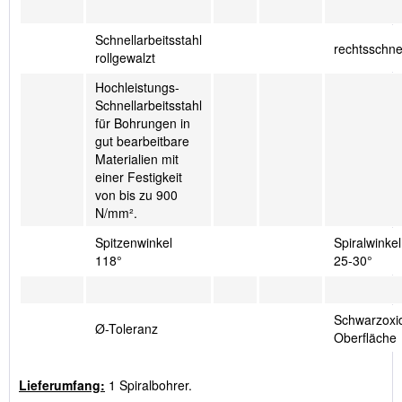
Schnellarbeitsstahl
rechtsschn
rollgewalzt
Hochleistungs-
Schnellarbeitsstahl
für Bohrungen in
gut bearbeitbare
Materialien mit
einer Festigkeit
von bis zu 900
N/mm².
Spitzenwinkel
Spiralwinkel
118°
25-30°
Schwarzoxid
Ø-Toleranz
Oberfläche
Lieferumfang:
1 Spiralbohrer.