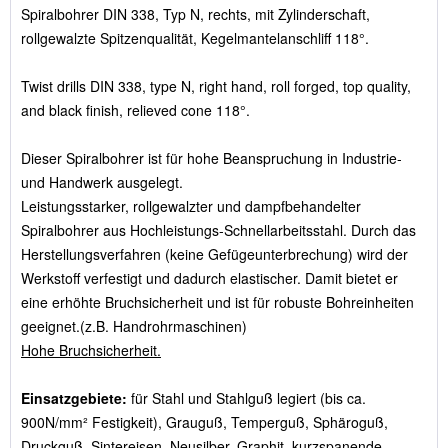
Spiralbohrer DIN 338, Typ N, rechts, mit Zylinderschaft,
rollgewalzte Spitzenqualität, Kegelmantelanschliff 118°.
Twist drills DIN 338, type N, right hand, roll forged, top quality,
and black finish, relieved cone 118°.
Dieser Spiralbohrer ist für hohe Beanspruchung in Industrie-
und Handwerk ausgelegt.
Leistungsstarker, rollgewalzter und dampfbehandelter
Spiralbohrer aus Hochleistungs-Schnellarbeitsstahl. Durch das
Herstellungsverfahren (keine Gefügeunterbrechung) wird der
Werkstoff verfestigt und dadurch elastischer. Damit bietet er
eine erhöhte Bruchsicherheit und ist für robuste Bohreinheiten
geeignet.(z.B. Handrohrmaschinen)
Hohe Bruchsicherheit.
Einsatzgebiete:
für Stahl und Stahlguß legiert (bis ca.
900N/mm² Festigkeit), Grauguß, Temperguß, Sphäroguß,
Druckguß, Sintereisen, Neusilber, Graphit, kurzspanende