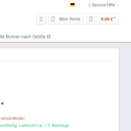
Service/Hilfe
826.eu Handwerker Portal
Mein Konto
0,00 € *
lle Bohrer nach Größe Ø
 *
. Versandkosten
andfertig, Lieferzeit ca. 1-3 Werktage