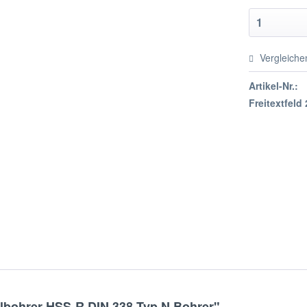
Vergleiche
Artikel-Nr.:
Freitextfeld 
lbohrer HSS-R DIN 338 Typ N Bohrer"