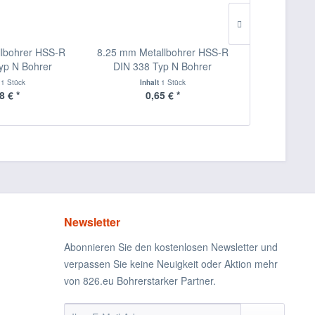
lbohrer HSS-R
8.25 mm Metallbohrer HSS-R
7.9 mm Met
yp N Bohrer
DIN 338 Typ N Bohrer
DIN 338 
t
1 Stück
Inhalt
1 Stück
Inha
8 € *
0,65 € *
0,
Newsletter
Abonnieren Sie den kostenlosen Newsletter und
verpassen Sie keine Neuigkeit oder Aktion mehr
von 826.eu Bohrerstarker Partner.