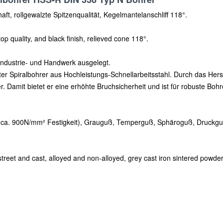
aft, rollgewalzte Spitzenqualität, Kegelmantelanschliff 118°.
 top quality, and black finish, relieved cone 118°.
 Industrie- und Handwerk ausgelegt.
ter Spiralbohrer aus Hochleistungs-Schnellarbeitsstahl. Durch das He
er. Damit bietet er eine erhöhte Bruchsicherheit und ist für robuste B
is ca. 900N/mm² Festigkeit), Grauguß, Temperguß, Sphäroguß, Druckguß
g street and cast, alloyed and non-alloyed, grey cast iron sintered powde