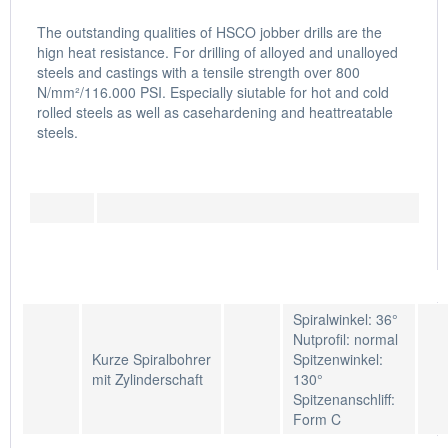
The outstanding qualities of HSCO jobber drills are the
hign heat resistance. For drilling of alloyed and unalloyed
steels and castings with a tensile strength over 800
N/mm²/116.000 PSI. Especially siutable for hot and cold
rolled steels as well as casehardening and heattreatable
steels.
Spiralwinkel: 36°
Nutprofil: normal
Kurze Spiralbohrer
Spitzenwinkel:
mit Zylinderschaft
130°
Spitzenanschliff:
Form C