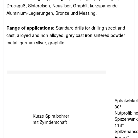
Druckguß, Sintereisen, Neusilber, Graphit, kurzspanende
Aluminium-Legierungen, Bronze und Messing.
Range of applications:
Standard drills for drilling street and
cast, alloyed and non-alloyed, grey cast iron sintered powder
metal, german silver, graphite.
Spiralwinkel
30°
Nutprofil: n
Kurze Spiralbohrer
Spitzenwink
mit Zylinderschaft
118°
Spitzenansch
Form C