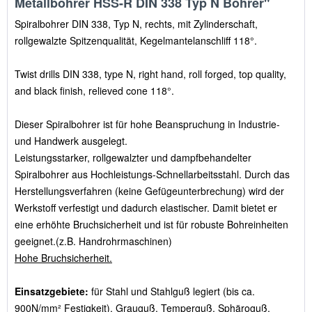
Metallbohrer HSS-R DIN 338 Typ N Bohrer"
Spiralbohrer DIN 338, Typ N, rechts, mit Zylinderschaft,
rollgewalzte Spitzenqualität, Kegelmantelanschliff 118°.
Twist drills DIN 338, type N, right hand, roll forged, top quality,
and black finish, relieved cone 118°.
Dieser Spiralbohrer ist für hohe Beanspruchung in Industrie-
und Handwerk ausgelegt.
Leistungsstarker, rollgewalzter und dampfbehandelter
Spiralbohrer aus Hochleistungs-Schnellarbeitsstahl. Durch das
Herstellungsverfahren (keine Gefügeunterbrechung) wird der
Werkstoff verfestigt und dadurch elastischer. Damit bietet er
eine erhöhte Bruchsicherheit und ist für robuste Bohreinheiten
geeignet.(z.B. Handrohrmaschinen)
Hohe Bruchsicherheit.
Einsatzgebiete:
für Stahl und Stahlguß legiert (bis ca.
900N/mm² Festigkeit), Grauguß, Temperguß, Sphäroguß,