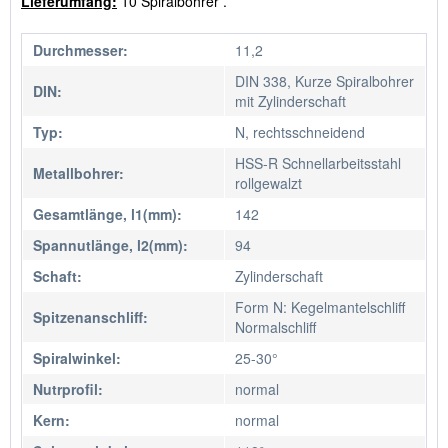
Lieferumfang:
10 Spiralbohrer .
Durchmesser:
11,2
DIN 338, Kurze Spiralbohrer
DIN:
mit Zylinderschaft
Typ:
N, rechtsschneidend
HSS-R Schnellarbeitsstahl
Metallbohrer:
rollgewalzt
Gesamtlänge, l1(mm):
142
Spannutlänge, l2(mm):
94
Schaft:
Zylinderschaft
Form N: Kegelmantelschliff
Spitzenanschliff:
Normalschliff
Spiralwinkel:
25-30°
Nutrprofil:
normal
Kern:
normal