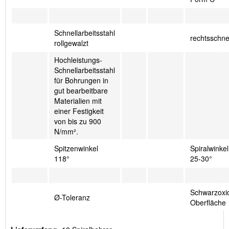
Schnellarbeitsstahl
rechtsschn
rollgewalzt
Hochleistungs-
Schnellarbeitsstahl
für Bohrungen in
gut bearbeitbare
Materialien mit
einer Festigkeit
von bis zu 900
N/mm².
Spitzenwinkel
Spiralwinkel
118°
25-30°
Schwarzoxid
Ø-Toleranz
Oberfläche