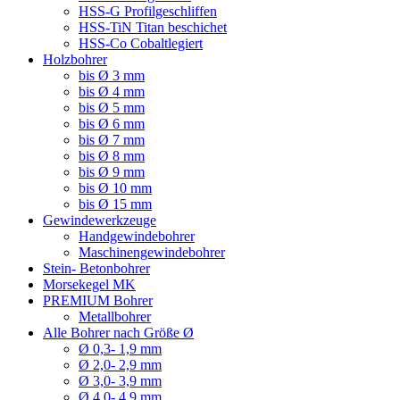
HSS-G Profilgeschliffen
HSS-TiN Titan beschichet
HSS-Co Cobaltlegiert
Holzbohrer
bis Ø 3 mm
bis Ø 4 mm
bis Ø 5 mm
bis Ø 6 mm
bis Ø 7 mm
bis Ø 8 mm
bis Ø 9 mm
bis Ø 10 mm
bis Ø 15 mm
Gewindewerkzeuge
Handgewindebohrer
Maschinengewindebohrer
Stein- Betonbohrer
Morsekegel MK
PREMIUM Bohrer
Metallbohrer
Alle Bohrer nach Größe Ø
Ø 0,3- 1,9 mm
Ø 2,0- 2,9 mm
Ø 3,0- 3,9 mm
Ø 4,0- 4,9 mm