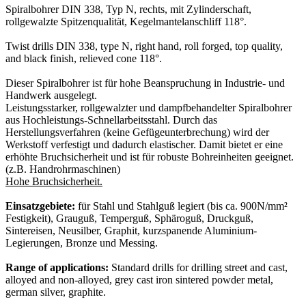
Spiralbohrer DIN 338, Typ N, rechts, mit Zylinderschaft,
rollgewalzte Spitzenqualität, Kegelmantelanschliff 118°.
Twist drills DIN 338, type N, right hand, roll forged, top quality,
and black finish, relieved cone 118°.
Dieser Spiralbohrer ist für hohe Beanspruchung in Industrie- und
Handwerk ausgelegt.
Leistungsstarker, rollgewalzter und dampfbehandelter Spiralbohrer
aus Hochleistungs-Schnellarbeitsstahl. Durch das
Herstellungsverfahren (keine Gefügeunterbrechung) wird der
Werkstoff verfestigt und dadurch elastischer. Damit bietet er eine
erhöhte Bruchsicherheit und ist für robuste Bohreinheiten geeignet.
(z.B. Handrohrmaschinen)
Hohe Bruchsicherheit.
Einsatzgebiete:
für Stahl und Stahlguß legiert (bis ca. 900N/mm²
Festigkeit), Grauguß, Temperguß, Sphäroguß, Druckguß,
Sintereisen, Neusilber, Graphit, kurzspanende Aluminium-
Legierungen, Bronze und Messing.
Range of applications:
Standard drills for drilling street and cast,
alloyed and non-alloyed, grey cast iron sintered powder metal,
german silver, graphite.