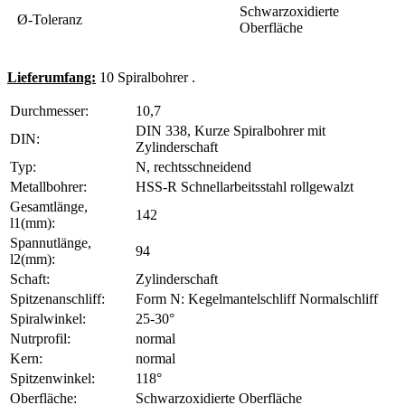
Schwarzoxidierte
Ø-Toleranz
Oberfläche
Lieferumfang:
10 Spiralbohrer .
Durchmesser:
10,7
DIN 338, Kurze Spiralbohrer mit
DIN:
Zylinderschaft
Typ:
N, rechtsschneidend
Metallbohrer:
HSS-R Schnellarbeitsstahl rollgewalzt
Gesamtlänge,
142
l1(mm):
Spannutlänge,
94
l2(mm):
Schaft:
Zylinderschaft
Spitzenanschliff:
Form N: Kegelmantelschliff Normalschliff
Spiralwinkel:
25-30°
Nutrprofil:
normal
Kern:
normal
Spitzenwinkel:
118°
Oberfläche:
Schwarzoxidierte Oberfläche