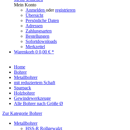
Mein Konto
Anmelden
oder
registrieren
Übersicht
Persönliche Daten
Adressen
Zahlungsarten
Bestellungen
Sofortdownloads
Merkzettel
Warenkorb
0
0,00 € *
Home
Bohrer
Metallbohrer
mit reduziertem Schaft
Sparpack
Holzbohrer
Gewindewerkzeuge
Alle Bohrer nach Größe Ø
Zur Kategorie Bohrer
Metallbohrer
HSS-R Rollgewalzt