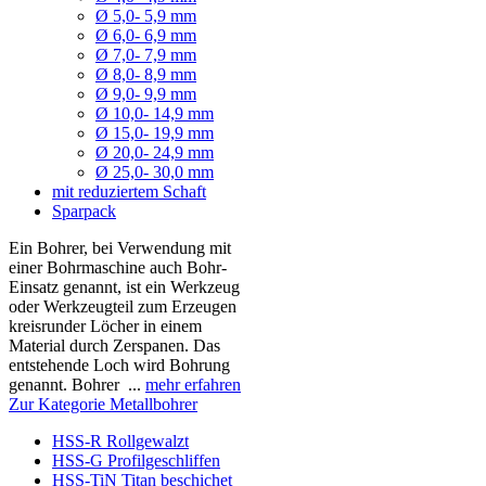
Ø 5,0- 5,9 mm
Ø 6,0- 6,9 mm
Ø 7,0- 7,9 mm
Ø 8,0- 8,9 mm
Ø 9,0- 9,9 mm
Ø 10,0- 14,9 mm
Ø 15,0- 19,9 mm
Ø 20,0- 24,9 mm
Ø 25,0- 30,0 mm
mit reduziertem Schaft
Sparpack
Ein Bohrer, bei Verwendung mit
einer Bohrmaschine auch Bohr-
Einsatz genannt, ist ein Werkzeug
oder Werkzeugteil zum Erzeugen
kreisrunder Löcher in einem
Material durch Zerspanen. Das
entstehende Loch wird Bohrung
genannt. Bohrer ...
mehr erfahren
Zur Kategorie Metallbohrer
HSS-R Rollgewalzt
HSS-G Profilgeschliffen
HSS-TiN Titan beschichet