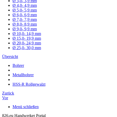
Ø 3,0- 3,9 mm
Ø 4,0- 4,9 mm
Ø 5,0- 5,9 mm
Ø 6,0- 6,9 mm
Ø 7,0- 7,9 mm
Ø 8,0- 8,9 mm
Ø 9,0- 9,9 mm
Ø 10,0- 14,9 mm
Ø 15,0- 19,9 mm
Ø 20,0- 24,9 mm
Ø 25,0- 30,0 mm
Übersicht
Bohrer
Metallbohrer
HSS-R Rollgewalzt
Zurück
Vor
Menü schließen
826.eu Handwerker Portal