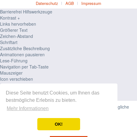
Datenschutz
AGB
Impressum
Barrierefrei Hilfswerkzeuge
Kontrast +
Links hervorheben
Größerer Text
Zeichen-Abstand
Schriftart
Zusätzliche Beschreibung
Animationen pausieren
Lese-Führung
Navigation per Tab-Taste
Mauszeiger
Icon verschieben
Seiten-Struktur
Zurücksetzen
Diese Seite benutzt Cookies, um Ihnen das
powered by
designverign
bestmögliche Erlebnis zu bieten.
Diese Website verwendet Cookies, um Ihnen die bestmögliche
Mehr Informationen
Funktionalität bieten zu können.
OK!
Einverstanden