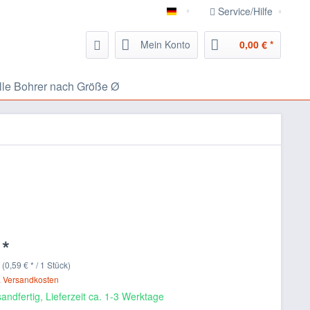
Service/Hilfe
826.eu Handwerker Portal
Mein Konto
0,00 € *
lle Bohrer nach Größe Ø
 *
(0,59 € * / 1 Stück)
. Versandkosten
andfertig, Lieferzeit ca. 1-3 Werktage