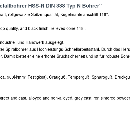
etallbohrer HSS-R DIN 338 Typ N Bohrer"
aft, rollgewalzte Spitzenqualität, Kegelmantelanschliff 118°.
 top quality, and black finish, relieved cone 118°.
 Industrie- und Handwerk ausgelegt.
ter Spiralbohrer aus Hochleistungs-Schnellarbeitsstahl. Durch das He
er. Damit bietet er eine erhöhte Bruchsicherheit und ist für robuste B
is ca. 900N/mm² Festigkeit), Grauguß, Temperguß, Sphäroguß, Druckguß
g street and cast, alloyed and non-alloyed, grey cast iron sintered powde