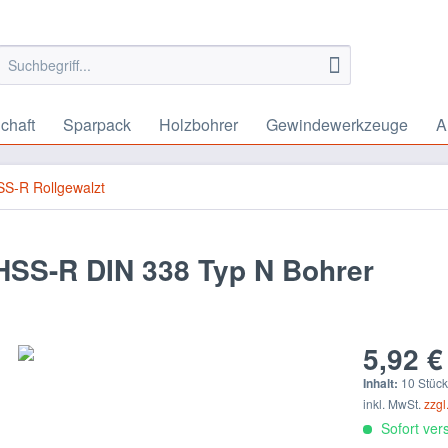
chaft
Sparpack
Holzbohrer
Gewindewerkzeuge
A
S-R Rollgewalzt
 HSS-R DIN 338 Typ N Bohrer
5,92 €
Inhalt:
10 Stück 
inkl. MwSt.
zzgl
Sofort vers