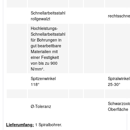
Schnellarbeitsstahl
rechtsschn
rollgewalzt
Hochleistungs-
Schnellarbeitsstahl
für Bohrungen in
gut bearbeitbare
Materialien mit
einer Festigkeit
von bis zu 900
N/mm².
Spitzenwinkel
Spiralwinkel
118°
25-30°
Schwarzoxid
Ø-Toleranz
Oberfläche
Lieferumfang:
1 Spiralbohrer.