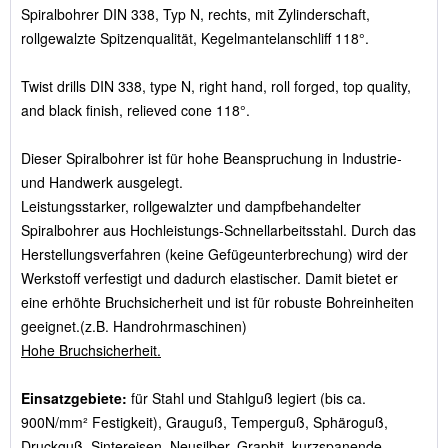
Spiralbohrer DIN 338, Typ N, rechts, mit Zylinderschaft,
rollgewalzte Spitzenqualität, Kegelmantelanschliff 118°.
Twist drills DIN 338, type N, right hand, roll forged, top quality,
and black finish, relieved cone 118°.
Dieser Spiralbohrer ist für hohe Beanspruchung in Industrie-
und Handwerk ausgelegt.
Leistungsstarker, rollgewalzter und dampfbehandelter
Spiralbohrer aus Hochleistungs-Schnellarbeitsstahl. Durch das
Herstellungsverfahren (keine Gefügeunterbrechung) wird der
Werkstoff verfestigt und dadurch elastischer. Damit bietet er
eine erhöhte Bruchsicherheit und ist für robuste Bohreinheiten
geeignet.(z.B. Handrohrmaschinen)
Hohe Bruchsicherheit.
Einsatzgebiete:
für Stahl und Stahlguß legiert (bis ca.
900N/mm² Festigkeit), Grauguß, Temperguß, Sphäroguß,
Druckguß, Sintereisen, Neusilber, Graphit, kurzspanende