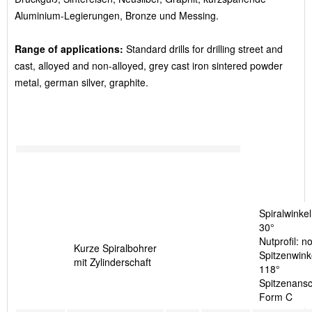
Aluminium-Legierungen, Bronze und Messing.
Range of applications:
Standard drills for drilling street and
cast, alloyed and non-alloyed, grey cast iron sintered powder
metal, german silver, graphite.
Spiralwinkel
30°
Nutprofil: n
Kurze Spiralbohrer
Spitzenwink
mit Zylinderschaft
118°
Spitzenansch
Form C