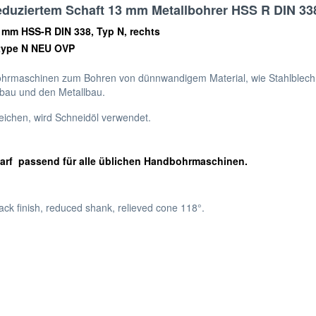
eduziertem Schaft 13 mm Metallbohrer HSS R DIN 33
0 mm HSS-R DIN 338, Typ N, rechts
 type N NEU OVP
ohrmaschinen zum Bohren von dünnwandigem Material, wie Stahlblech
ebau und den Metallbau.
eichen, wird Schneidöl verwendet.
harf passend für alle üblichen Handbohrmaschinen.
black finish, reduced shank, relieved cone 118°.