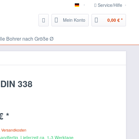
Service/Hilfe
826.eu Handwerker Portal
Mein Konto
0,00 € *
lle Bohrer nach Größe Ø
 DIN 338
€ *
. Versandkosten
andfertig, Lieferzeit ca. 1-3 Werktage