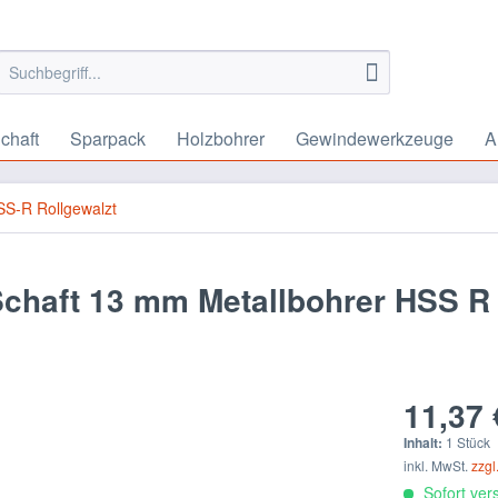
chaft
Sparpack
Holzbohrer
Gewindewerkzeuge
A
S-R Rollgewalzt
Schaft 13 mm Metallbohrer HSS R
11,37 
Inhalt:
1 Stück
inkl. MwSt.
zzgl
Sofort vers