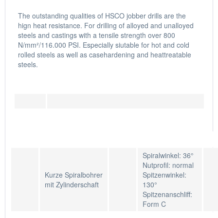
The outstanding qualities of HSCO jobber drills are the
hign heat resistance. For drilling of alloyed and unalloyed
steels and castings with a tensile strength over 800
N/mm²/116.000 PSI. Especially siutable for hot and cold
rolled steels as well as casehardening and heattreatable
steels.
Spiralwinkel: 36°
Nutprofil: normal
Kurze Spiralbohrer
Spitzenwinkel:
mit Zylinderschaft
130°
Spitzenanschliff:
Form C