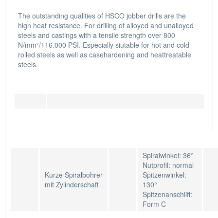
The outstanding qualities of HSCO jobber drills are the
hign heat resistance. For drilling of alloyed and unalloyed
steels and castings with a tensile strength over 800
N/mm²/116.000 PSI. Especially siutable for hot and cold
rolled steels as well as casehardening and heattreatable
steels.
Spiralwinkel: 36°
Nutprofil: normal
Kurze Spiralbohrer
Spitzenwinkel:
mit Zylinderschaft
130°
Spitzenanschliff:
Form C