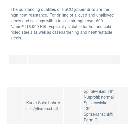
The outstanding qualities of HSCO jobber drills are the
hign heat resistance. For drilling of alloyed and unalloyed
steels and castings with a tensile strength over 800
N/mm²/116.000 PSI. Especially siutable for hot and cold
rolled steels as well as casehardening and heattreatable
steels.
Spiralwinkel: 36°
Nutprofil: normal
Kurze Spiralbohrer
Spitzenwinkel:
mit Zylinderschaft
130°
Spitzenanschliff:
Form C